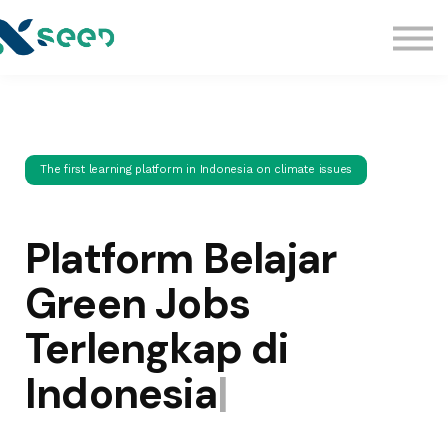
Kelas
Kelas Edukasi Legal
Komunitas
Sign in
The first learning platform in Indonesia on climate issues
Platform Belajar
Green Jobs
Terlengkap di
Indonesia
|