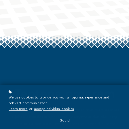
Tentang program
We use cookies to provide you with an optimal experience and
relevant communication.
Learn more
or
accept individual cookies
.
Program pembekalan hukum yang dihadirkan oleh
Paloma
Sjahrir Foundation
bersama
Ecoxyztem
dan didukung
Got it!
oleh
AFFA
dan
HHP
, untuk membantu pendiri climate